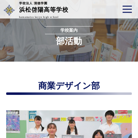
学校法人 清徳学園
浜松啓陽高等学校
hamamatsu keiyo high school
学校案内
部活動
商業デザイン部