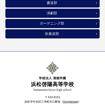
書道部
演劇部
ガーデニング部
吹奏楽部
学校法人 清徳学園
浜松啓陽高等学校
hamamatsu keiyo high school
〒433-8101
浜松市中央区三幸町421番地《
Googlemap
》