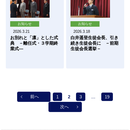
お知らせ
お知らせ
2026.3.21
2026.3.18
お別れと「凛」とした式
白井遥登生徒会長、引き
典 －離任式・３学期終
続き生徒会長に －前期
業式―
生徒会長選挙－
前へ
1
2
3
…
19
次へ