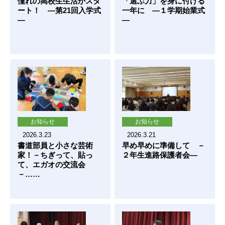
憧れの高校生生活がスタ
「選ぶ力」を身に付ける
ート！ ―第21回入学式
一年に ―１学期始業式
―
―
お知らせ
お知らせ
2026.3.23
2026.3.21
書道部員と小さな芸術
早め早めに準備して －
家！－ちぎって、貼っ
２年生進路保護者会―
て、エガオの交流会
－……