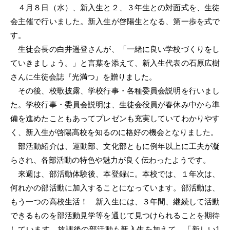
４月８日（水）、新入生と２、３年生との対面式を、生徒
会主催で行いました。新入生が啓陽生となる、第一歩を式で
す。
生徒会長の白井遥登さんが、「一緒に良い学校づくりをし
ていきましょう。」と言葉を添えて、新入生代表の石原広樹
さんに生徒会誌『光満つ』を贈りました。
その後、校歌披露、学校行事・各種委員会説明を行いまし
た。学校行事・委員会説明は、生徒会役員が春休み中から準
備を進めたこともあってプレゼンも充実していてわかりやす
く、新入生が啓陽高校を知るのに格好の機会となりました。
部活動紹介は、運動部、文化部ともに例年以上に工夫が凝
らされ、各部活動の特色や魅力が良く伝わったようです。
来週は、部活動体験後、本登録に。本校では、１年次は、
何れかの部活動に加入することになっています。部活動は、
もう一つの高校生活！ 新入生には、３年間、継続して活動
できるものを部活動見学等を通じて見つけられることを期待
しています。放課後の部活動も新入生を加えて、「新しい1