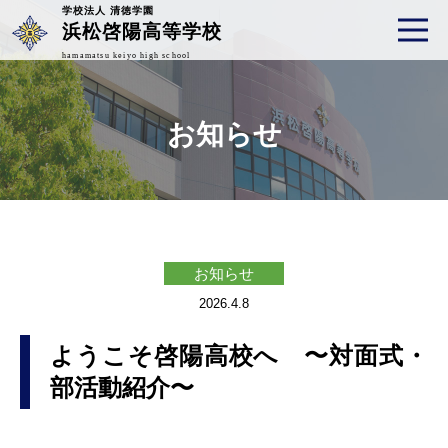
学校法人 清徳学園
浜松啓陽高等学校
hamamatsu keiyo high school
お知らせ
お知らせ
2026.4.8
ようこそ啓陽高校へ 〜対面式・
部活動紹介〜