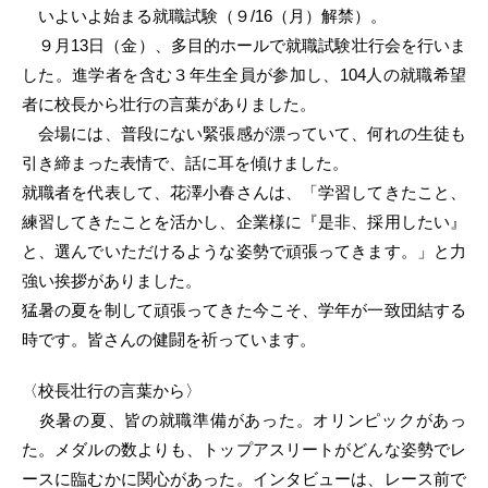
いよいよ始まる就職試験（９/16（月）解禁）。
９月13日（金）、多目的ホールで就職試験壮行会を行いま
した。進学者を含む３年生全員が参加し、104人の就職希望
者に校長から壮行の言葉がありました。
会場には、普段にない緊張感が漂っていて、何れの生徒も
引き締まった表情で、話に耳を傾けました。
就職者を代表して、花澤小春さんは、「学習してきたこと、
練習してきたことを活かし、企業様に『是非、採用したい』
と、選んでいただけるような姿勢で頑張ってきます。」と力
強い挨拶がありました。
猛暑の夏を制して頑張ってきた今こそ、学年が一致団結する
時です。皆さんの健闘を祈っています。
〈校長壮行の言葉から〉
炎暑の夏、皆の就職準備があった。オリンピックがあっ
た。メダルの数よりも、トップアスリートがどんな姿勢でレ
ースに臨むかに関心があった。インタビューは、レース前で