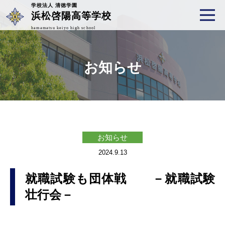
学校法人 清徳学園
浜松啓陽高等学校
hamamatsu keiyo high school
お知らせ
お知らせ
2024.9.13
就職試験も団体戦 －就職試験
壮行会－